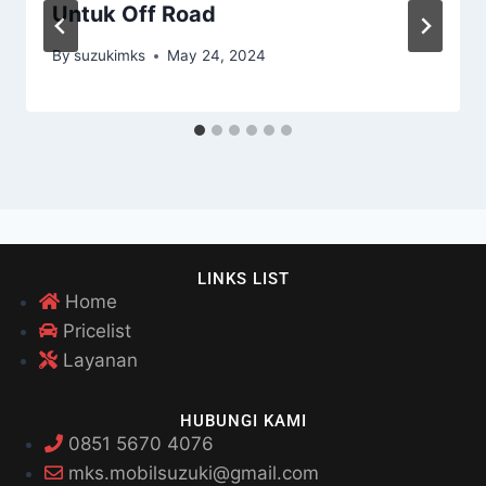
Untuk Off Road
By
suzukimks
May 24, 2024
LINKS LIST
Home
Pricelist
Layanan
HUBUNGI KAMI
0851 5670 4076
mks.mobilsuzuki@gmail.com